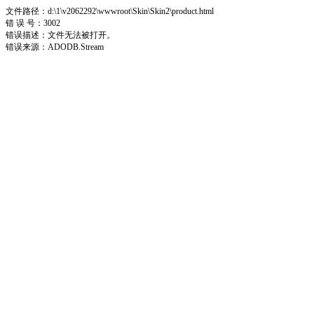
文件路径：d:\1\v2062292\wwwroot\Skin\Skin2\product.html
错 误 号：3002
错误描述：文件无法被打开。
错误来源：ADODB.Stream