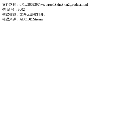
文件路径：d:\1\v2062292\wwwroot\Skin\Skin2\product.html
错 误 号：3002
错误描述：文件无法被打开。
错误来源：ADODB.Stream