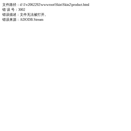
文件路径：d:\1\v2062292\wwwroot\Skin\Skin2\product.html
错 误 号：3002
错误描述：文件无法被打开。
错误来源：ADODB.Stream