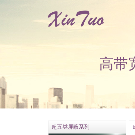
高带
超五类屏蔽系列