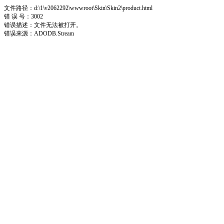
文件路径：d:\1\v2062292\wwwroot\Skin\Skin2\product.html
错 误 号：3002
错误描述：文件无法被打开。
错误来源：ADODB.Stream