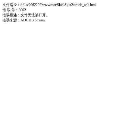
文件路径：d:\1\v2062292\wwwroot\Skin\Skin2\article_anli.html
错 误 号：3002
错误描述：文件无法被打开。
错误来源：ADODB.Stream