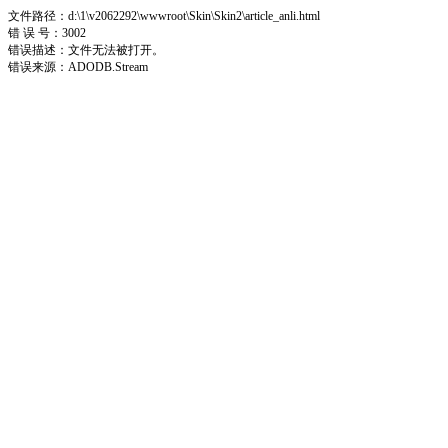
文件路径：d:\1\v2062292\wwwroot\Skin\Skin2\article_anli.html
错 误 号：3002
错误描述：文件无法被打开。
错误来源：ADODB.Stream