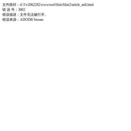
文件路径：d:\1\v2062292\wwwroot\Skin\Skin2\article_anli.html
错 误 号：3002
错误描述：文件无法被打开。
错误来源：ADODB.Stream