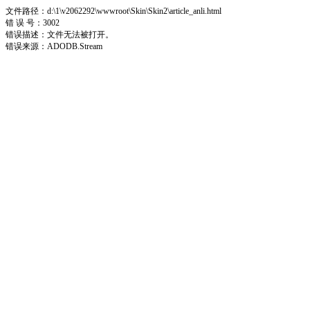
文件路径：d:\1\v2062292\wwwroot\Skin\Skin2\article_anli.html
错 误 号：3002
错误描述：文件无法被打开。
错误来源：ADODB.Stream